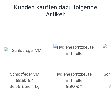
Kunden kauften dazu folgende
Artikel:
Schlotfeger VM
Hygienespritzbeutel
Sch
mit Tülle
58,50 €
*
36,56 € pro 1 kg
3
9,90 €
*