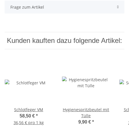
Frage zum Artikel
Kunden kauften dazu folgende Artikel:
Schlotfeger VM
Hygienespritzbeutel mit
Sc
Tülle
58,50 €
*
9,90 €
*
36,56 € pro 1 kg