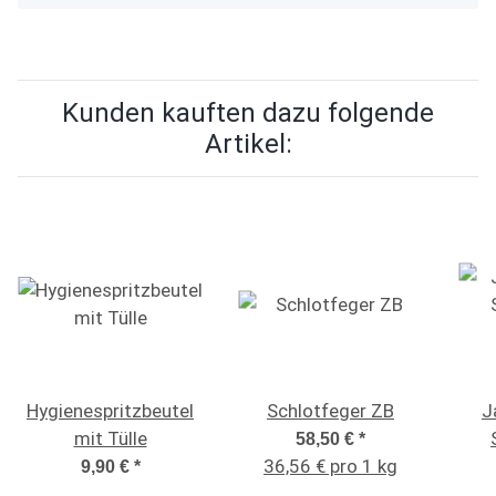
Kunden kauften dazu folgende
Artikel:
Hygienespritzbeutel
Schlotfeger ZB
J
mit Tülle
58,50 €
*
36,56 € pro 1 kg
9,90 €
*