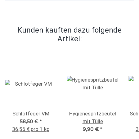
Kunden kauften dazu folgende
Artikel:
Schlotfeger VM
Hygienespritzbeutel
Sch
mit Tülle
58,50 €
*
36,56 € pro 1 kg
3
9,90 €
*